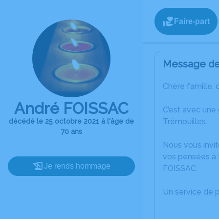
Faire-part
Message de 
Chère famille, 
André FOISSAC
C’est avec une
Trémouilles.
décédé le 25 octobre 2021 à l'âge de
70 ans
Nous vous invit
vos pensées à t
Je rends hommage
FOISSAC.
Un service de 