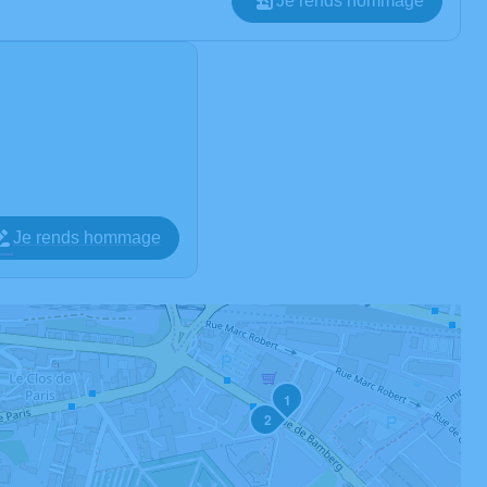
Je rends hommage
Je rends hommage
1
2