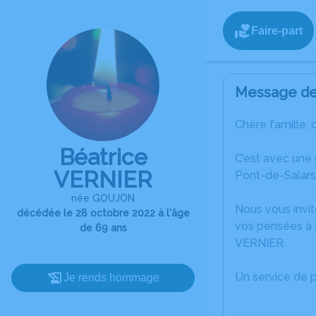
Faire-part
Message de 
Chère famille, 
Béatrice
C’est avec une
VERNIER
Pont-de-Salars
née GOUJON
Nous vous invit
décédée le 28 octobre 2022 à l'âge
vos pensées à t
de 69 ans
VERNIER.
Un service de 
Je rends hommage