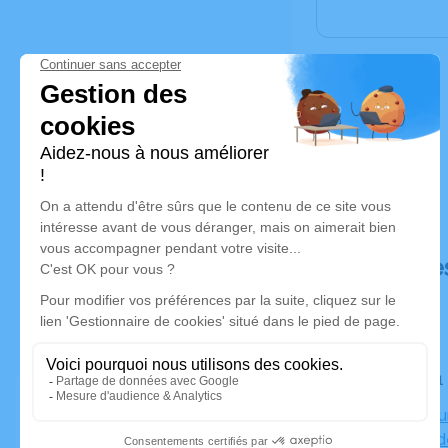
Déroulé de
Le lundi 
Crématori
12000 Rod