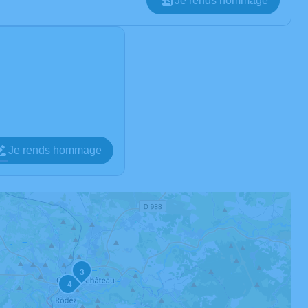
Je rends hommage
Je rends hommage
3
4