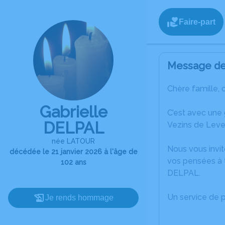
Faire-part
Message de 
Chère famille, 
Gabrielle
C’est avec une
DELPAL
Vezins de Leve
née LATOUR
Nous vous invit
décédée le 21 janvier 2026 à l'âge de
vos pensées à t
102 ans
DELPAL.
Un service de 
Je rends hommage