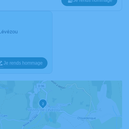
Je rends hommage
e-Lévézou
Je rends hommage
2