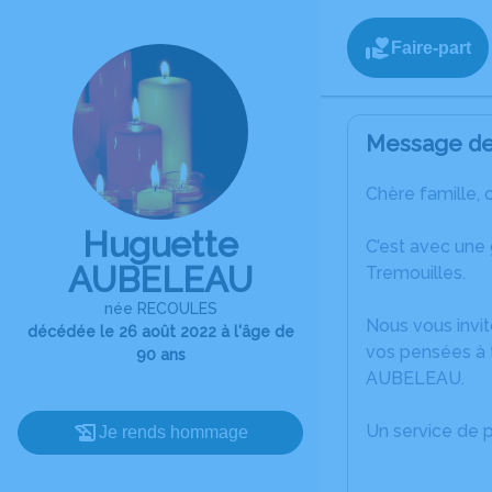
Faire-part
Message de 
Chère famille, 
Huguette
C’est avec une
AUBELEAU
Tremouilles.
née RECOULES
Nous vous invit
décédée le 26 août 2022 à l'âge de
vos pensées à 
90 ans
AUBELEAU.
Un service de 
Je rends hommage