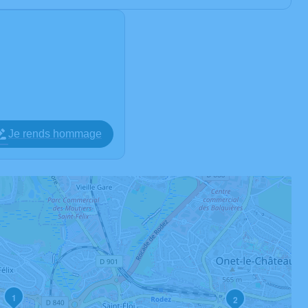
Je rends hommage
1
2