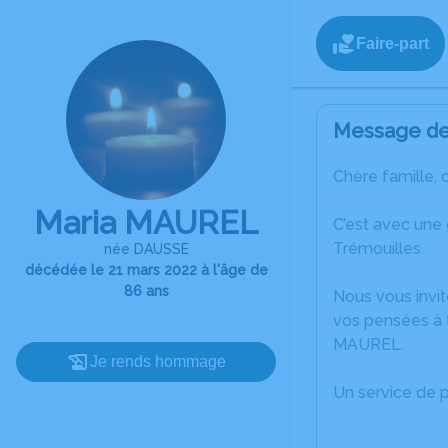
Faire-part
Message de 
Chère famille, 
Maria MAUREL
C’est avec une
Trémouilles.
née DAUSSE
décédée le 21 mars 2022 à l'âge de
86 ans
Nous vous invit
vos pensées à t
MAUREL.
Je rends hommage
Un service de 