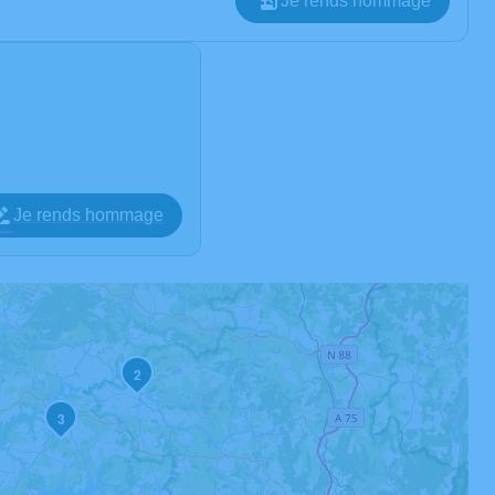
Je rends hommage
Je rends hommage
2
3