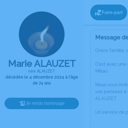
Faire-part
Message de 
Chère famille, 
Marie ALAUZET
C’est avec une
Millau.
née ALAUZET
décédée le 4 décembre 2024 à l'âge
de 74 ans
Nous vous invit
vos pensées à t
ALAUZET.
Je rends hommage
Un service de 