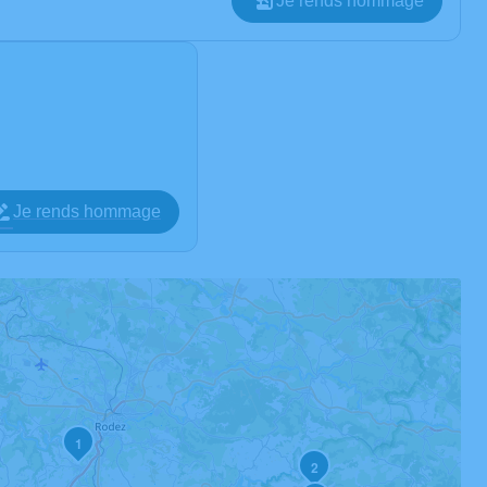
Je rends hommage
Je rends hommage
1
2