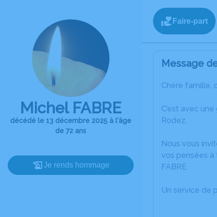
Faire-part
Message de 
Chère famille, 
Michel FABRE
C’est avec une
Rodez.
décédé le 13 décembre 2025 à l'âge
de 72 ans
Nous vous invit
vos pensées à t
Je rends hommage
FABRE.
Un service de 