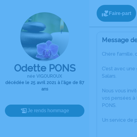
Faire-part
Message de 
Chère famille, 
Odette PONS
C’est avec une
Salars.
née VIGOUROUX
décédée le 25 avril 2021 à l'âge de 87
ans
Nous vous invit
vos pensées à t
PONS.
Je rends hommage
Un service de 