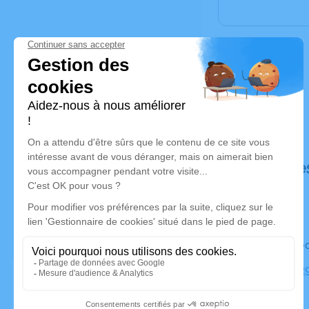
Déroulé de
Le mercred
Église, 12