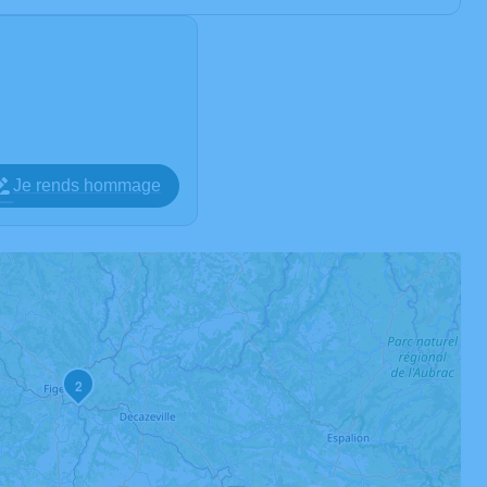
Je rends hommage
2