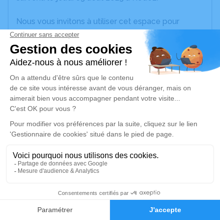
Nous vous invitons à utiliser cet espace pour
laisser vos condoléances, partager des photos
souvenirs, une anecdote ou exprimer vos pensées
à travers des poèmes ou des textes. Cet endroit
est un lieu d'expression dédié à honorer la
mémoire de Paulette CONSTANS.
Un service de plantation d’arbre hommage est
disponible ici
.
Je rends hommage
Cérémonie religieuse
lundi 07 août 2023 à 15h00
0
Église de Viala-du-Tarn
Faire-part
Hommages
12490 Viala-du-Tarn