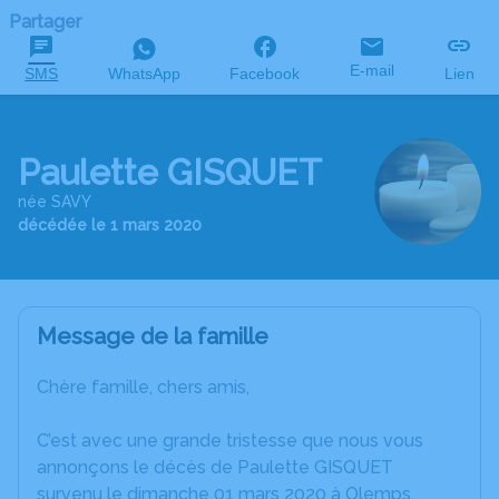
Partager
E-mail
SMS
WhatsApp
Facebook
Lien
Paulette GISQUET
née SAVY
décédée le 1 mars 2020
Message de la famille
Chère famille, chers amis,
C’est avec une grande tristesse que nous vous
annonçons le décès de Paulette GISQUET
survenu le dimanche 01 mars 2020 à Olemps.