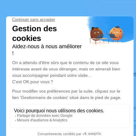
Déroulé de
Le vendred
Église de L
Luc-la-Pr