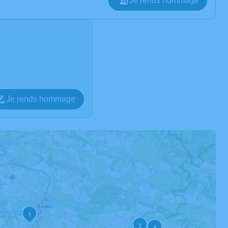
Je rends hommage
Je rends hommage
1
2
3