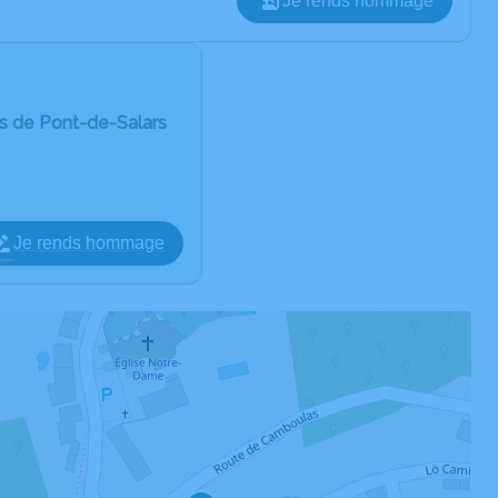
Je rends hommage
s de Pont-de-Salars
Je rends hommage