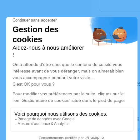
Déroulé de
Le lundi 2
Eglise du 