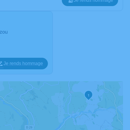
Je rends hommage
ézou
Je rends hommage
1