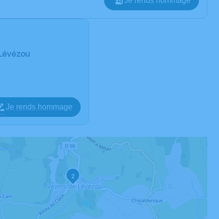
Je rends hommage
e-Lévézou
Je rends hommage
2