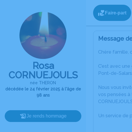
Faire-part
Message de 
Chère famille, 
Rosa
C’est avec une
CORNUEJOULS
Pont-de-Salars
née THERON
Nous vous invit
décédée le 24 février 2025 à l'âge de
vos pensées à 
98 ans
CORNUEJOULS
Un service de 
Je rends hommage