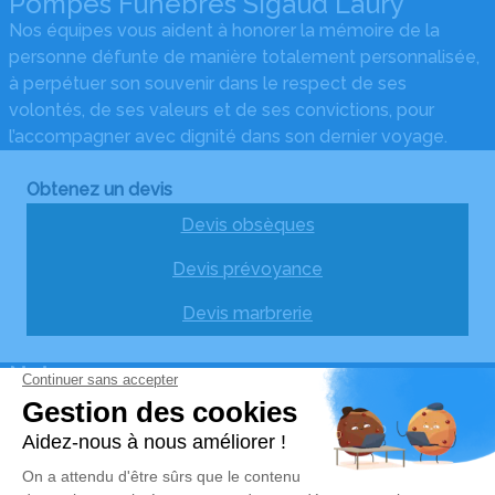
Pompes Funèbres Sigaud Laury
Nos équipes vous aident à honorer la mémoire de la
personne défunte de manière totalement personnalisée,
à perpétuer son souvenir dans le respect de ses
volontés, de ses valeurs et de ses convictions, pour
l’accompagner avec dignité dans son dernier voyage.
Obtenez un devis
Devis obsèques
Devis prévoyance
Devis marbrerie
Notre agence
Pompes Funèbres Sigaud-Laury
05 36 37 16 66
ambulances.sigaud@gmail.com
162 Rue Neuve – 12290 – Pont-de-Salars