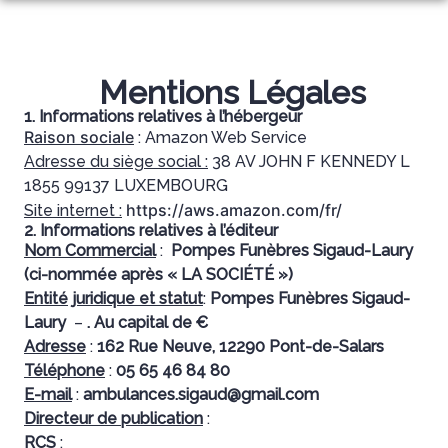
Aller
au
NOS SERVICES
contenu
NOTRE AGENCE
ORGANISER DES OBSÈQUES
Mentions Légales
ESPACES HOMMAGES
1. Informations relatives à l’hébergeur
PRÉVOIR SES OBSÈQUES
Raison sociale
: Amazon Web Service
Adresse du siège social :
38 AV JOHN F KENNEDY L
MONUMENTS FUNERAIRES
1855 99137 LUXEMBOURG
https://aws.amazon.com/fr/
Site internet :
SERVICES AUX FAMILLES
2. Informations relatives à l’éditeur
Nom Commercial
:
Pompes Funèbres Sigaud-Laury
(ci-nommée après « LA SOCIÉTÉ »)
Entité juridique et statut
:
Pompes Funèbres Sigaud-
Laury
–
. Au capital de €
Adresse
:
162 Rue Neuve, 12290 Pont-de-Salars
Téléphone
:
05 65 46 84 80
E-mail
:
ambulances.sigaud@gmail.com
Directeur de publication
:
RCS
: