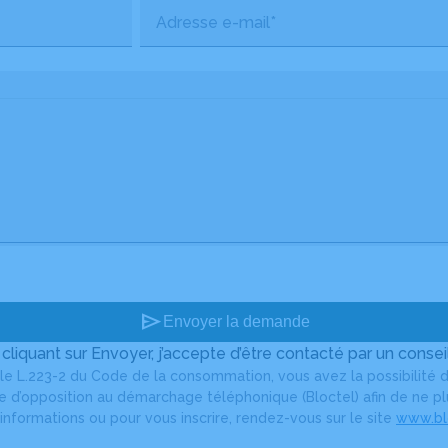
Adresse e-mail*
send
Envoyer la demande
 cliquant sur Envoyer, j’accepte d’être contacté par un conseil
le L.223-2 du Code de la consommation, vous avez la possibilité d
ste d’opposition au démarchage téléphonique (Bloctel) afin de ne 
informations ou pour vous inscrire, rendez-vous sur le site
www.blo