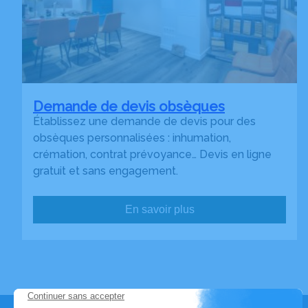
Demande de devis obsèques
Établissez une demande de devis pour des
obsèques personnalisées : inhumation,
crémation, contrat prévoyance… Devis en ligne
gratuit et sans engagement.
En savoir plus