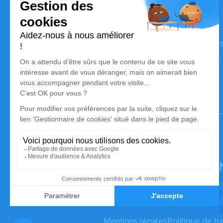
Pompes Funèbres Sigaud Laury
Nos équipes vous aident à honorer la mémoire de la pe
perpétuer son souvenir dans le respect de ses volontés,
avec dignité dans son dernier voyage.
Notre agence
Pompes Funèbres Sigaud-Laury
05 36 37 16 66
ambulances.sigaud@gmail.com
162 Rue Neuve – 12290 – Pont-de-Salars
4.8/5 – 33 avis
O
M
S
Mentions légales
Politique de t