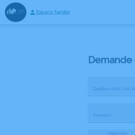
Aller
au
Espace famille
NOS SERVICES
NOTRE AGENCE
ESPACES HOMMAGES
contenu
Demande 
Quelles sont vos di
Prénom*
Téléphone*