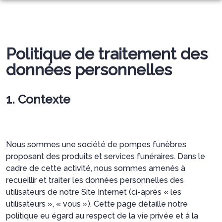
NOS SERVICES
NOTRE AGENCE
ORGANISER DES OBSÈQUES
Politique de traitement des
ESPACES HOMMAGES
données personnelles
PRÉVOIR SES OBSÈQUES
MONUMENTS FUNERAIRES
1. Contexte
SERVICES AUX FAMILLES
Nous sommes une société de pompes funèbres
proposant des produits et services funéraires. Dans le
cadre de cette activité, nous sommes amenés à
recueillir et traiter les données personnelles des
utilisateurs de notre Site Internet (ci-après « les
utilisateurs », « vous »). Cette page détaille notre
politique eu égard au respect de la vie privée et à la