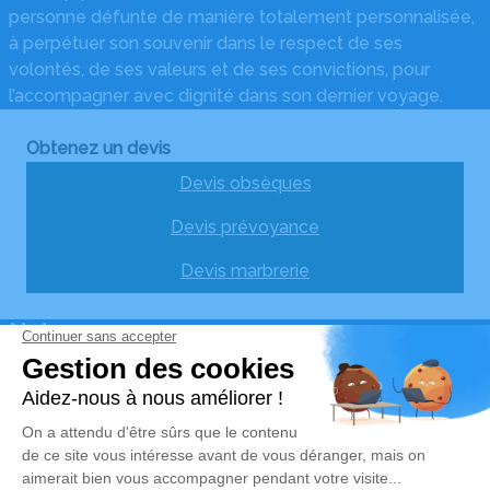
personne défunte de manière totalement personnalisée,
à perpétuer son souvenir dans le respect de ses
volontés, de ses valeurs et de ses convictions, pour
l’accompagner avec dignité dans son dernier voyage.
Obtenez un devis
Devis obsèques
Devis prévoyance
Devis marbrerie
Notre agence
Pompes Funèbres Sigaud-Laury
05 36 37 16 66
ambulances.sigaud@gmail.com
162 Rue Neuve - 12290 - Pont-de-Salars
4.8/5 - 33 avis