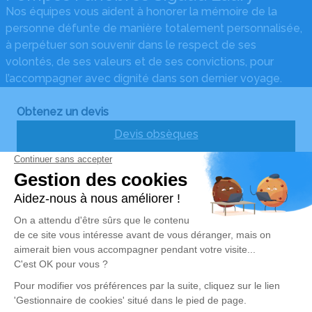
Nos équipes vous aident à honorer la mémoire de la
personne défunte de manière totalement personnalisée,
à perpétuer son souvenir dans le respect de ses
volontés, de ses valeurs et de ses convictions, pour
l’accompagner avec dignité dans son dernier voyage.
Obtenez un devis
Devis obsèques
Devis prévoyance
Devis marbrerie
Notre agence
Pompes Funèbres Sigaud-Laury
05 36 37 16 66
ambulances.sigaud@gmail.com
162 Rue Neuve – 12290 – Pont-de-Salars