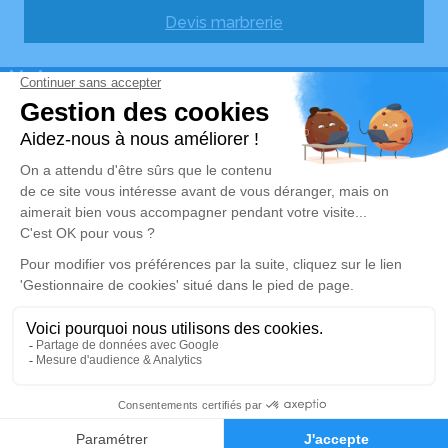
Devis marbrerie
Notre agence
Pompes Funèbres Sigaud-Laury
05 36 37 16 66
ambulances.sigaud@gmail.com
162 Rue Neuve – 12290 – Pont-de-Salars
4.8/5 – 33 avis
Nos Services
Liens utiles
Organiser des obsèques
Avis de décès
Monuments funéraires
Demande de rendez-vous
en agence
Services aux familles
Mentions légales
Politique de traitement des données personnelles
Politique d’utilisation des cookies
Gestionnaire de cookies
05 65 46 84 80
Demande de devis
Réalisation et référencement par